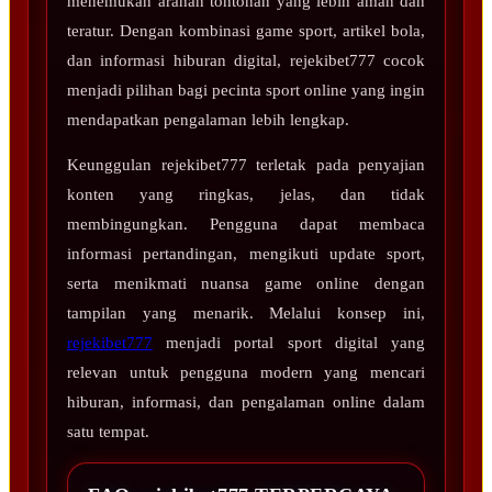
menemukan arahan tontonan yang lebih aman dan
teratur. Dengan kombinasi game sport, artikel bola,
dan informasi hiburan digital, rejekibet777 cocok
menjadi pilihan bagi pecinta sport online yang ingin
mendapatkan pengalaman lebih lengkap.
Keunggulan rejekibet777 terletak pada penyajian
konten yang ringkas, jelas, dan tidak
membingungkan. Pengguna dapat membaca
informasi pertandingan, mengikuti update sport,
serta menikmati nuansa game online dengan
tampilan yang menarik. Melalui konsep ini,
rejekibet777
menjadi portal sport digital yang
relevan untuk pengguna modern yang mencari
hiburan, informasi, dan pengalaman online dalam
satu tempat.