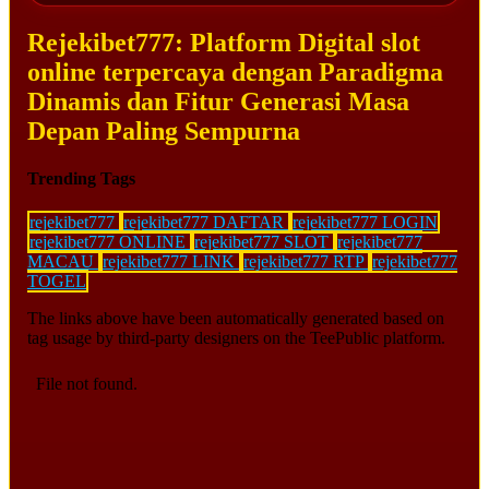
Rejekibet777: Platform Digital slot
online terpercaya dengan Paradigma
Dinamis dan Fitur Generasi Masa
Depan Paling Sempurna
Trending Tags
rejekibet777
rejekibet777 DAFTAR
rejekibet777 LOGIN
rejekibet777 ONLINE
rejekibet777 SLOT
rejekibet777
MACAU
rejekibet777 LINK
rejekibet777 RTP
rejekibet777
TOGEL
The links above have been automatically generated based on
tag usage by third-party designers on the TeePublic platform.