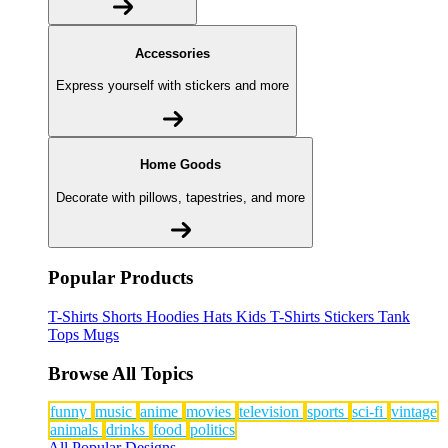
Accessories
Express yourself with stickers and more
Home Goods
Decorate with pillows, tapestries, and more
Popular Products
T-Shirts
Shorts
Hoodies
Hats
Kids T-Shirts
Stickers
Tank
Tops
Mugs
Browse All Topics
funny
music
anime
movies
television
sports
sci-fi
vintage
animals
drinks
food
politics
All Popular Designs