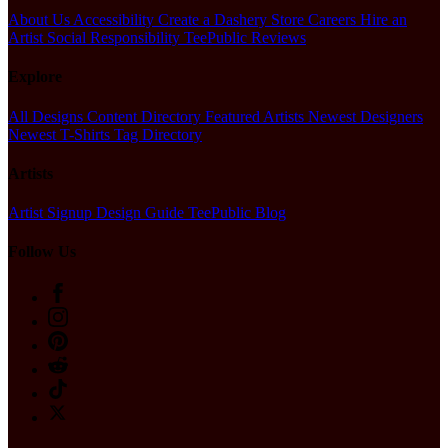
About Us
Accessibility
Create a Dashery Store
Careers
Hire an
Artist
Social Responsibility
TeePublic Reviews
Explore
All Designs
Content Directory
Featured Artists
Newest Designers
Newest T-Shirts
Tag Directory
Artists
Artist Signup
Design Guide
TeePublic Blog
Follow Us