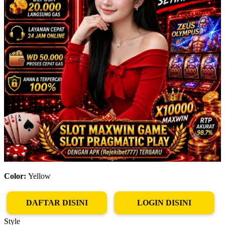
Color:
Yellow
DAFTAR DISINI
LOGIN DISINI
Style