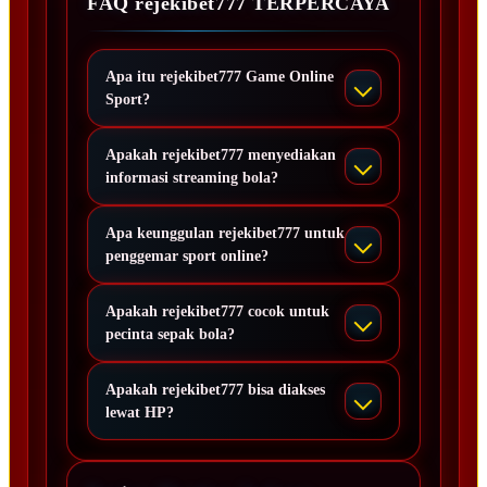
FAQ rejekibet777 TERPERCAYA
Apa itu rejekibet777 Game Online
Sport?
Apakah rejekibet777 menyediakan
informasi streaming bola?
Apa keunggulan rejekibet777 untuk
penggemar sport online?
Apakah rejekibet777 cocok untuk
pecinta sepak bola?
Apakah rejekibet777 bisa diakses
lewat HP?