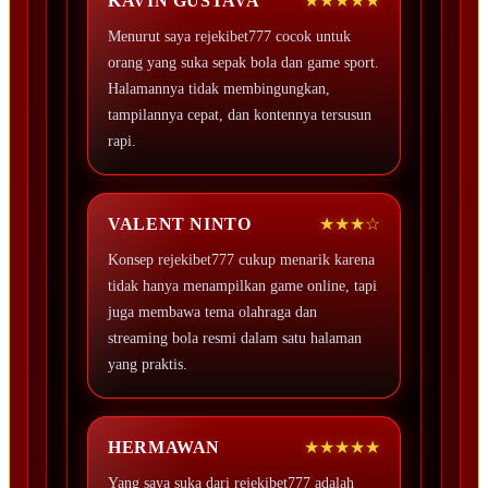
KAVIN GUSTAVA
★★★★★
Menurut saya rejekibet777 cocok untuk
orang yang suka sepak bola dan game sport.
Halamannya tidak membingungkan,
tampilannya cepat, dan kontennya tersusun
rapi.
VALENT NINTO
★★★☆
Konsep rejekibet777 cukup menarik karena
tidak hanya menampilkan game online, tapi
juga membawa tema olahraga dan
streaming bola resmi dalam satu halaman
yang praktis.
HERMAWAN
★★★★★
Yang saya suka dari rejekibet777 adalah