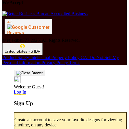
We Accept
© rejekibet777 2026. All Rights Reserved.
United States - $ IDR
Product Safety
Intellectual Property Policy
CA: Do Not Sell My
Personal Information
Privacy Policy
Terms
Welcome Guest!
Log In
Sign Up
Create an account to save your favorite designs for viewing
anytime, on any device.