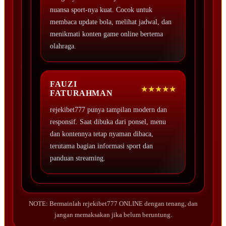
nuansa sport-nya kuat. Cocok untuk
membaca update bola, melihat jadwal, dan
menikmati konten game online bertema
olahraga.
FAUZI
★★★★★
FATURAHMAN
rejekibet777 punya tampilan modern dan
responsif. Saat dibuka dari ponsel, menu
dan kontennya tetap nyaman dibaca,
terutama bagian informasi sport dan
panduan streaming.
NOTE: Bermainlah rejekibet777 ONLINE dengan tenang, dan
jangan memaksakan jika belum beruntung.