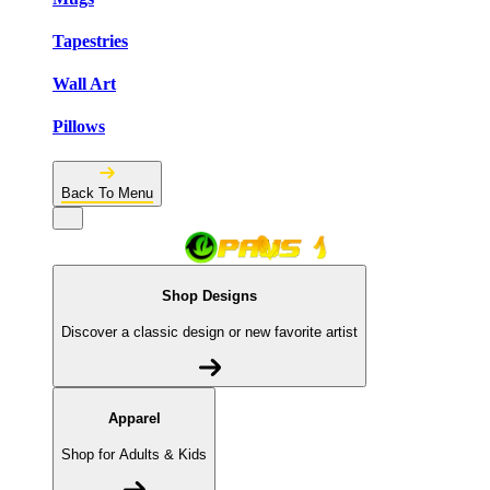
Mugs
Tapestries
Wall Art
Pillows
Back To Menu
Shop Designs
Discover a classic design or new favorite artist
Apparel
Shop for Adults & Kids