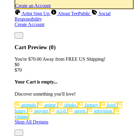
Create an Account
Artist Sign Up
About TeePublic
Social
Responsibility
Create Account
Cart Preview (0)
You're
$70.00
Away from
FREE US Shipping!
$0
$70
Your Cart is empty...
Discover something you'll love!
animals
anime
drinks
fantasy
food
funny
movies
sci-fi
sports
television
vintage
Shop All Designs