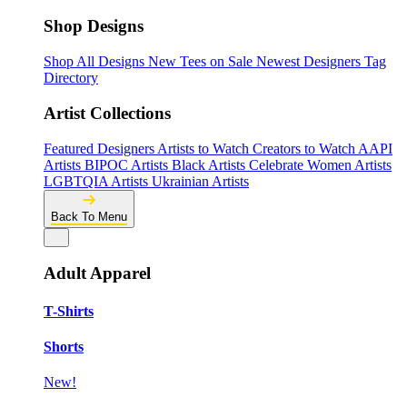
Shop Designs
Shop All Designs
New Tees on Sale
Newest Designers
Tag
Directory
Artist Collections
Featured Designers
Artists to Watch
Creators to Watch
AAPI
Artists
BIPOC Artists
Black Artists
Celebrate Women Artists
LGBTQIA Artists
Ukrainian Artists
Back To Menu
Adult Apparel
T-Shirts
Shorts
New!