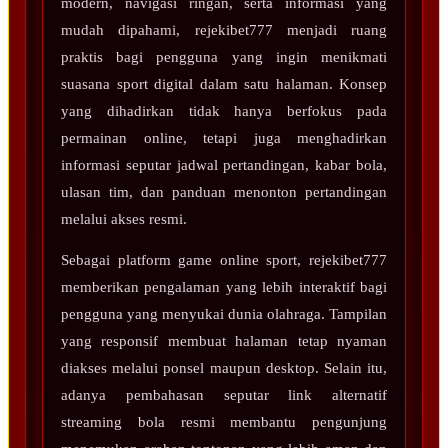
modern, navigasi ringan, serta informasi yang
mudah dipahami, rejekibet777 menjadi ruang
praktis bagi pengguna yang ingin menikmati
suasana sport digital dalam satu halaman. Konsep
yang dihadirkan tidak hanya berfokus pada
permainan online, tetapi juga menghadirkan
informasi seputar jadwal pertandingan, kabar bola,
ulasan tim, dan panduan menonton pertandingan
melalui akses resmi.
Sebagai platform game online sport, rejekibet777
memberikan pengalaman yang lebih interaktif bagi
pengguna yang menyukai dunia olahraga. Tampilan
yang responsif membuat halaman tetap nyaman
diakses melalui ponsel maupun desktop. Selain itu,
adanya pembahasan seputar link alternatif
streaming bola resmi membantu pengunjung