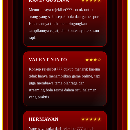
KAVIN GUSTAVA
★★★★★
Menurut saya rejekibet777 cocok untuk
orang yang suka sepak bola dan game sport.
Halamannya tidak membingungkan,
tampilannya cepat, dan kontennya tersusun
rapi.
VALENT NINTO
★★★☆
Konsep rejekibet777 cukup menarik karena
tidak hanya menampilkan game online, tapi
juga membawa tema olahraga dan
streaming bola resmi dalam satu halaman
yang praktis.
HERMAWAN
★★★★★
Yang saya suka dari rejekibet777 adalah