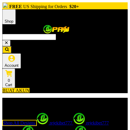
FREE
US Shipping for Orders
$20+
Shop
Account
0
Cart
BUAT AKUN
Explore Categories
Popular Products
Shop All Designs
rejekibet777
rejekibet777