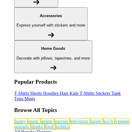
Accessories
Express yourself with stickers and more
Home Goods
Decorate with pillows, tapestries, and more
Popular Products
T-Shirts
Shorts
Hoodies
Hats
Kids T-Shirts
Stickers
Tank
Tops
Mugs
Browse All Topics
funny
music
anime
movies
television
sports
sci-fi
vintage
animals
drinks
food
politics
All Popular Designs