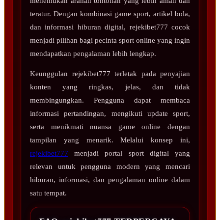
menemukan arahan tontonan yang lebih aman dan
teratur. Dengan kombinasi game sport, artikel bola,
dan informasi hiburan digital, rejekibet777 cocok
menjadi pilihan bagi pecinta sport online yang ingin
mendapatkan pengalaman lebih lengkap.
Keunggulan rejekibet777 terletak pada penyajian
konten yang ringkas, jelas, dan tidak
membingungkan. Pengguna dapat membaca
informasi pertandingan, mengikuti update sport,
serta menikmati nuansa game online dengan
tampilan yang menarik. Melalui konsep ini,
rejekibet777
menjadi portal sport digital yang
relevan untuk pengguna modern yang mencari
hiburan, informasi, dan pengalaman online dalam
satu tempat.