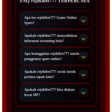
FAQ rejekibet777 TERPERCAYA
Apa itu rejekibet777 Game Online
Sport?
Apakah rejekibet777 menyediakan
informasi streaming bola?
Apa keunggulan rejekibet777 untuk
penggemar sport online?
Apakah rejekibet777 cocok untuk
pecinta sepak bola?
Apakah rejekibet777 bisa diakses
lewat HP?