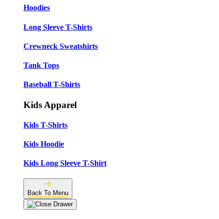
Hoodies
Long Sleeve T-Shirts
Crewneck Sweatshirts
Tank Tops
Baseball T-Shirts
Kids Apparel
Kids T-Shirts
Kids Hoodie
Kids Long Sleeve T-Shirt
Back To Menu