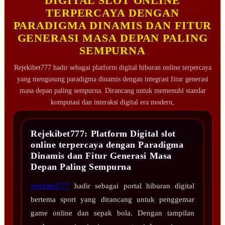
DIGITAL SLOT ONLINE
TERPERCAYA DENGAN
PARADIGMA DINAMIS DAN FITUR
GENERASI MASA DEPAN PALING
SEMPURNA
Rejekibet777 hadir sebagai platform digital hiburan online terpercaya
yang mengusung paradigma dinamis dengan integrasi fitur generasi
masa depan paling sempurna. Dirancang untuk memenuhi standar
komputasi dan interaksi digital era modern,
Rejekibet777: Platform Digital slot
online terpercaya dengan Paradigma
Dinamis dan Fitur Generasi Masa
Depan Paling Sempurna
rejekibet777
hadir sebagai portal hiburan digital
bertema sport yang dirancang untuk penggemar
game online dan sepak bola. Dengan tampilan