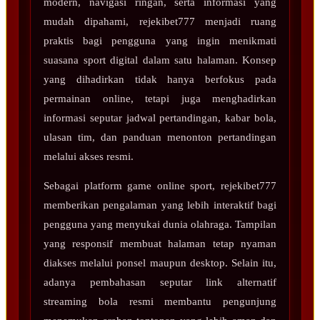
modern, navigasi ringan, serta informasi yang
mudah dipahami, rejekibet777 menjadi ruang
praktis bagi pengguna yang ingin menikmati
suasana sport digital dalam satu halaman. Konsep
yang dihadirkan tidak hanya berfokus pada
permainan online, tetapi juga menghadirkan
informasi seputar jadwal pertandingan, kabar bola,
ulasan tim, dan panduan menonton pertandingan
melalui akses resmi.
Sebagai platform game online sport, rejekibet777
memberikan pengalaman yang lebih interaktif bagi
pengguna yang menyukai dunia olahraga. Tampilan
yang responsif membuat halaman tetap nyaman
diakses melalui ponsel maupun desktop. Selain itu,
adanya pembahasan seputar link alternatif
streaming bola resmi membantu pengunjung