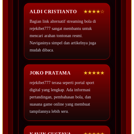
ALDI CRISTIANTO
★★★★☆
Bagian link alternatif streaming bola di
rejekibet777 sangat membantu untuk
mencari arahan tontonan resmi.
Navigasinya simpel dan artikelnya juga
mudah dibaca.
JOKO PRATAMA
★★★★★
rejekibet777 terasa seperti portal sport
digital yang lengkap. Ada informasi
pertandingan, pembahasan bola, dan
suasana game online yang membuat
tampilannya lebih seru.