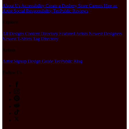
About Us
Accessibility
Create a Dashery Store
Careers
Hire an
Artist
Social Responsibility
TeePublic Reviews
Explore
All Designs
Content Directory
Featured Artists
Newest Designers
Newest T-Shirts
Tag Directory
Artists
Artist Signup
Design Guide
TeePublic Blog
Follow Us