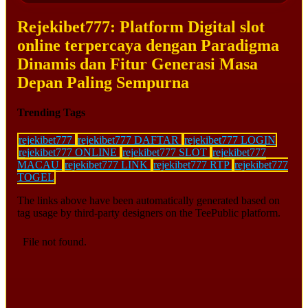
Rejekibet777: Platform Digital slot
online terpercaya dengan Paradigma
Dinamis dan Fitur Generasi Masa
Depan Paling Sempurna
Trending Tags
rejekibet777
rejekibet777 DAFTAR
rejekibet777 LOGIN
rejekibet777 ONLINE
rejekibet777 SLOT
rejekibet777
MACAU
rejekibet777 LINK
rejekibet777 RTP
rejekibet777
TOGEL
The links above have been automatically generated based on
tag usage by third-party designers on the TeePublic platform.