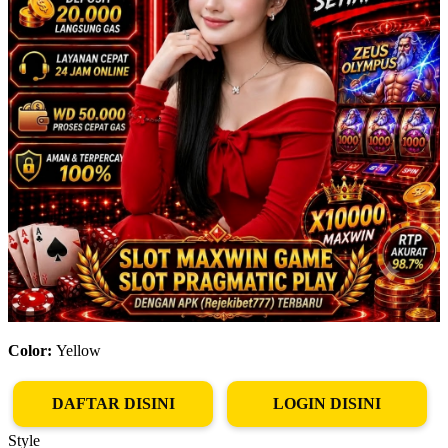
Color:
Yellow
DAFTAR DISINI
LOGIN DISINI
Style