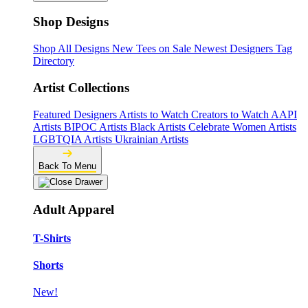
Shop Designs
Shop All Designs
New Tees on Sale
Newest Designers
Tag
Directory
Artist Collections
Featured Designers
Artists to Watch
Creators to Watch
AAPI
Artists
BIPOC Artists
Black Artists
Celebrate Women Artists
LGBTQIA Artists
Ukrainian Artists
Back To Menu
Adult Apparel
T-Shirts
Shorts
New!