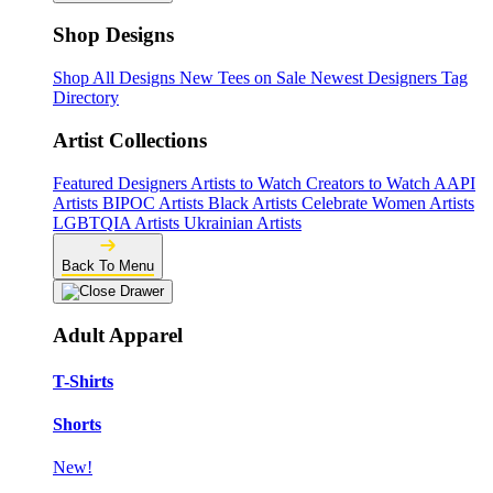
Shop Designs
Shop All Designs
New Tees on Sale
Newest Designers
Tag
Directory
Artist Collections
Featured Designers
Artists to Watch
Creators to Watch
AAPI
Artists
BIPOC Artists
Black Artists
Celebrate Women Artists
LGBTQIA Artists
Ukrainian Artists
Back To Menu
Adult Apparel
T-Shirts
Shorts
New!