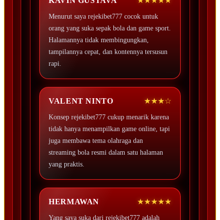
KAVIN GUSTAVA
★★★★★
Menurut saya rejekibet777 cocok untuk
orang yang suka sepak bola dan game sport.
Halamannya tidak membingungkan,
tampilannya cepat, dan kontennya tersusun
rapi.
VALENT NINTO
★★★☆
Konsep rejekibet777 cukup menarik karena
tidak hanya menampilkan game online, tapi
juga membawa tema olahraga dan
streaming bola resmi dalam satu halaman
yang praktis.
HERMAWAN
★★★★★
Yang saya suka dari rejekibet777 adalah