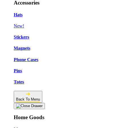
Accessories
Hats
New!
Stickers
Magnets
Phone Cases
Pins
Totes
Back To Menu
Home Goods