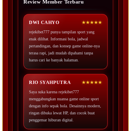
Review Member Terbaru
DWI CAHYO
★★★★★
rejekibet777 punya tampilan sport yang
enak dilihat. Informasi bola, jadwal
pertandingan, dan konsep game online-nya
terasa rapi, jadi mudah dipahami tanpa
harus cari ke banyak halaman.
RIO SYAHPUTRA
★★★★★
Saya suka karena rejekibet777
menggabungkan nuansa game online sport
dengan info sepak bola. Desainnya modern,
ringan dibuka lewat HP, dan cocok buat
penggemar hiburan digital.