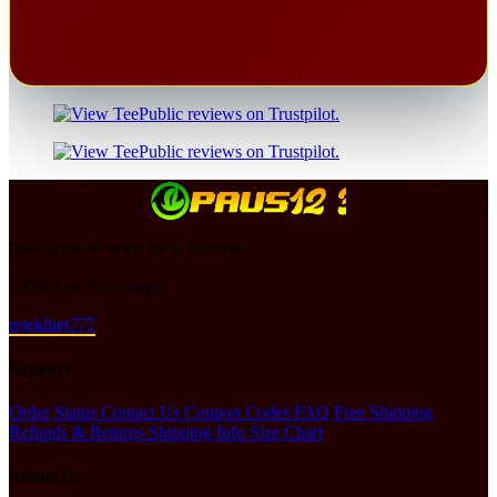
Don't love it? We'll fix it. For free.
100% Free Exchanges.
rejekibet777
Support
Order Status
Contact Us
Coupon Codes
FAQ
Free Shipping
Refunds & Returns
Shipping Info
Size Chart
About Us