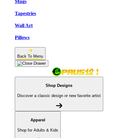
Mugs
Tapestries
Wall Art
Pillows
Back To Menu
Shop Designs
Discover a classic design or new favorite artist
Apparel
Shop for Adults & Kids