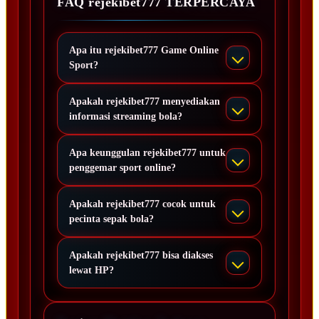
FAQ rejekibet777 TERPERCAYA
Apa itu rejekibet777 Game Online
Sport?
Apakah rejekibet777 menyediakan
informasi streaming bola?
Apa keunggulan rejekibet777 untuk
penggemar sport online?
Apakah rejekibet777 cocok untuk
pecinta sepak bola?
Apakah rejekibet777 bisa diakses
lewat HP?