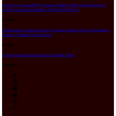
About Us
Accessibility
Create a Dashery Store
Careers
Hire an
Artist
Social Responsibility
TeePublic Reviews
Explore
All Designs
Content Directory
Featured Artists
Newest Designers
Newest T-Shirts
Tag Directory
Artists
Artist Signup
Design Guide
TeePublic Blog
Follow Us