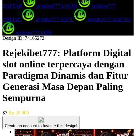
DAFTAR
rejekibet777 LOGIN
rejekibet777
ONLINE
rejekibet777 SLOT
rejekibet777 MACAU
rejekibet777 LINK
Design ID: 74165272
Rejekibet777: Platform Digital
slot online terpercaya dengan
Paradigma Dinamis dan Fitur
Generasi Masa Depan Paling
Sempurna
$7
Rp 20.000
Create an account to favorite this design!