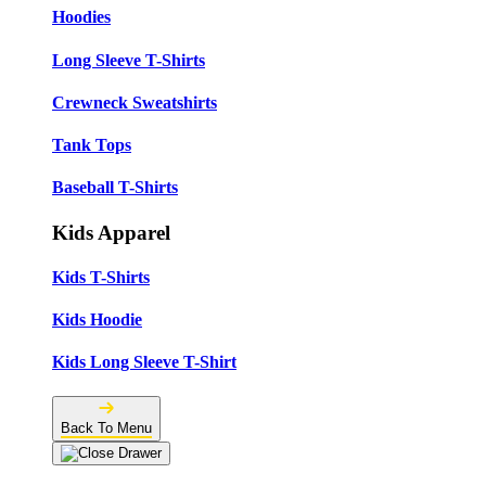
Hoodies
Long Sleeve T-Shirts
Crewneck Sweatshirts
Tank Tops
Baseball T-Shirts
Kids Apparel
Kids T-Shirts
Kids Hoodie
Kids Long Sleeve T-Shirt
Back To Menu